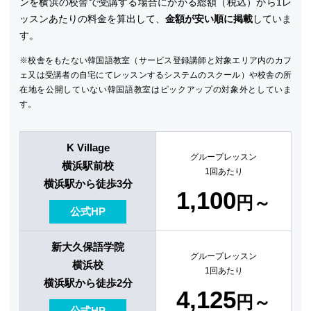
ンを横浜の校舎で受講する場合にかかる総額（税込）から1レ
ッスンあたりの料金を算出して、
金額が安い順に掲載
していま
す。
※校舎をもたない韓国語教室（サービス登録講師と対象エリア内のカフ
ェ又は受講者の自宅にてレッスンするシステムのスクール）や校舎の所
在地を公開していない韓国語教室はピックアップの対象外としていま
す。
K Village
グループレッスン
横浜駅前校
1回あたり
横浜駅から徒歩3分
1,100
円～
公式HP
新大久保語学院
グループレッスン
横浜校
1回あたり
横浜駅から徒歩2分
4,125
円～
公式HP