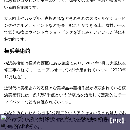
にあるショッピングモールとして、数多くの店舗や施設が集まって
いる商業施設です。
友人同士やカップル、家族連れなどそれぞれのスタイルでショッピ
ングやグルメ、イベントなどを楽しむことができる上、女性が一人
で気分転換にウィンドウショッピングを楽しみたいといった時にも
魅力的です。
横浜美術館
横浜美術館は横浜市西区にある施設であり、2024年3月に大規模改
修工事を経てリニューアルオープンが予定されています（2023年
12月現在）。
近現代の美術史を彩る様々な美術品や芸術作品が収蔵されている横
浜美術館には、約1万3千点という所蔵品を活用して定期的にテー
マイベントなども開催されています。
みなとみらい駅から徒歩5分程度というアクセスの良さも魅力であ
【PR】
り、ゆっくりと知的好奇心を満たしたり歴史の息吹に触れたりした
い時におすすめです。