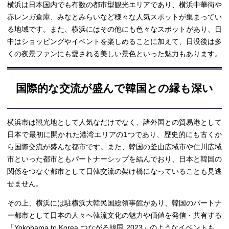
横浜は日本国内でも有数の都市型観光エリアであり、横浜中華街や
赤レンガ倉庫、みなとみらいなど様々な人気スポットが集まってい
る地域です。また、横浜にはその他にも色々なスポットがあり、日
中はショッピングやイベントを楽しめることに加えて、日没後は多
くの夜景ファンにも愛される美しい景色といった魅力もあります。
国際的な交流が盛んで韓国との縁も深い
横浜市は観光地として人気なだけでなく、諸外国との貿易港として
日本で最初に開かれた港湾エリアの1つであり、歴史的にも古くか
ら国際交流が盛んな都市です。また、韓国の釜山広域市や仁川広域
市といった都市ともパートナーシップを結んでおり、日本と韓国の
関係をつなぐ都市として日韓交流の架け橋になっていることも見逃
せません。
その上、横浜には駐横浜大韓民国総領事館があり、韓国のパートナ
ー都市として日本の人々へ韓流文化の魅力や価値を発信・共有する
「Yokohama to Korea つながる韓国 2023」のようなイベントも、