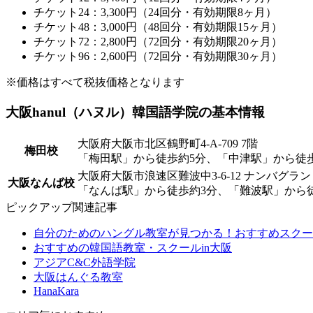
チケット24：3,300円（24回分・有効期限8ヶ月）
チケット48：3,000円（48回分・有効期限15ヶ月）
チケット72：2,800円（72回分・有効期限20ヶ月）
チケット96：2,600円（72回分・有効期限30ヶ月）
※価格はすべて税抜価格となります
大阪hanul（ハヌル）韓国語学院の基本情報
大阪府大阪市北区鶴野町4-A-709 7階
梅田校
「梅田駅」から徒歩約5分、「中津駅」から徒歩
大阪府大阪市浪速区難波中3-6-12 ナンバグラン
大阪なんば校
「なんば駅」から徒歩約3分、「難波駅」から
ピックアップ関連記事
自分のためのハングル教室が見つかる！おすすめスクー
おすすめの韓国語教室・スクールin大阪
アジアC&C外語学院
大阪はんぐる教室
HanaKara