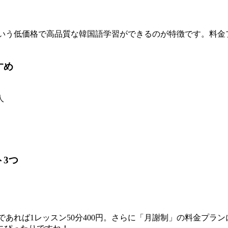
！
0円～という低価格で高品質な韓国語学習ができるのが特徴です。
すめ
人
ト3つ
ンであれば1レッスン50分400円。さらに「月謝制」の料金プ